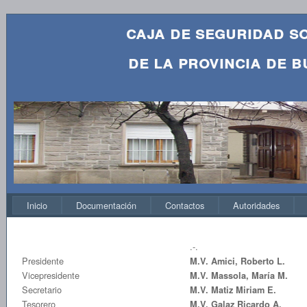
caja de seguridad s
de la provincia de b
Inicio
Documentación
Contactos
Autoridades
.-.
Presidente
M.V. Amici, Roberto L.
Vicepresidente
M.V. Massola, María M.
Secretario
M.V. Matiz Miriam E.
Tesorero
M.V. Galaz Ricardo A.