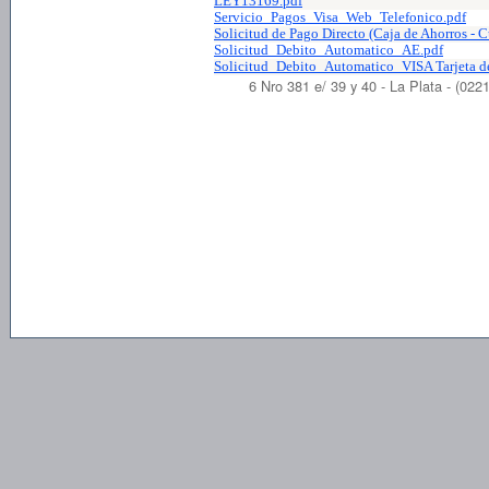
LEY13169.pdf
Servicio_Pagos_Visa_Web_Telefonico.pdf
Solicitud de Pago Directo (Caja de Ahorros - C
Solicitud_Debito_Automatico_AE.pdf
Solicitud_Debito_Automatico_VISA Tarjeta de
6 Nro 381 e/ 39 y 40 - La Plata - (02