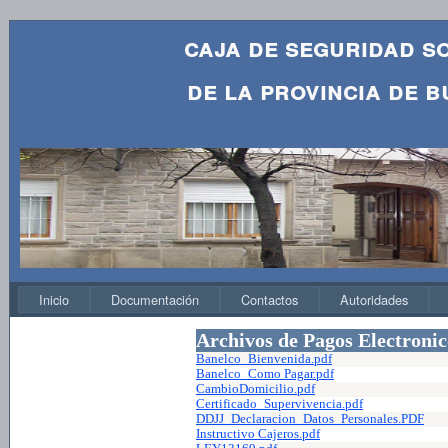
caja de seguridad s
de la provincia de b
Inicio
Documentación
Contactos
Autoridades
Archivos de Pagos Electronic
Banelco_Bienvenida.pdf
Banelco_Como Pagar.pdf
CambioDomicilio.pdf
Certificado_Supervivencia.pdf
DDJJ_Declaracion_Datos_Personales.PDF
Instructivo Cajeros.pdf